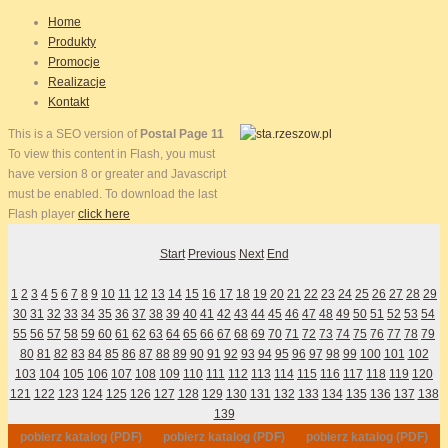
Home
Produkty
Promocje
Realizacje
Kontakt
This is a SEO version of
Postal Page 11
To view this content in Flash, you must
have version 8 or greater and Javascript
must be enabled. To download the last
Flash player
click here
Start
Previous
Next
End
1
2
3
4
5
6
7
8
9
10
11
12
13
14
15
16
17
18
19
20
21
22
23
24
25
26
27
28
29
30
31
32
33
34
35
36
37
38
39
40
41
42
43
44
45
46
47
48
49
50
51
52
53
54
55
56
57
58
59
60
61
62
63
64
65
66
67
68
69
70
71
72
73
74
75
76
77
78
79
80
81
82
83
84
85
86
87
88
89
90
91
92
93
94
95
96
97
98
99
100
101
102
103
104
105
106
107
108
109
110
111
112
113
114
115
116
117
118
119
120
121
122
123
124
125
126
127
128
129
130
131
132
133
134
135
136
137
138
139
pobierz katalog (PDF)
pobierz katalog (PDF)
pobierz katalog (PDF)