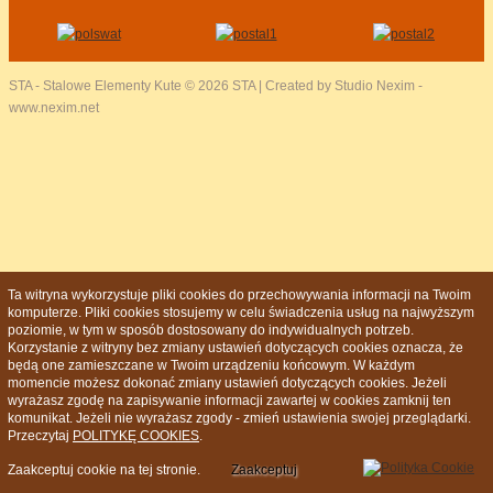
STA - Stalowe Elementy Kute
© 2026 STA | Created by Studio Nexim -
www.nexim.net
Ta witryna wykorzystuje pliki cookies do przechowywania informacji na Twoim
komputerze. Pliki cookies stosujemy w celu świadczenia usług na najwyższym
poziomie, w tym w sposób dostosowany do indywidualnych potrzeb.
Korzystanie z witryny bez zmiany ustawień dotyczących cookies oznacza, że
będą one zamieszczane w Twoim urządzeniu końcowym. W każdym
momencie możesz dokonać zmiany ustawień dotyczących cookies. Jeżeli
wyrażasz zgodę na zapisywanie informacji zawartej w cookies zamknij ten
komunikat. Jeżeli nie wyrażasz zgody - zmień ustawienia swojej przeglądarki.
Przeczytaj
POLITYKĘ COOKIES
.
Zaakceptuj cookie na tej stronie.
Zaakceptuj