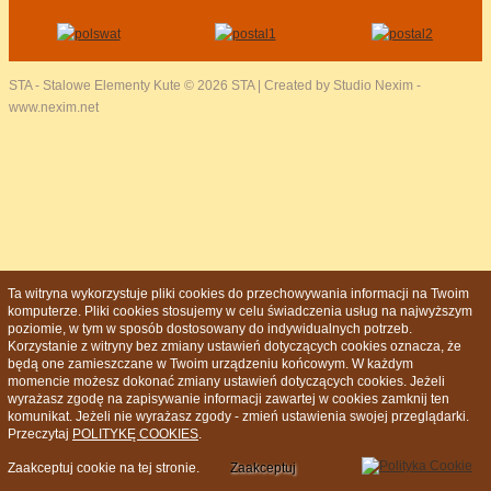
STA - Stalowe Elementy Kute
© 2026 STA | Created by Studio Nexim -
www.nexim.net
Ta witryna wykorzystuje pliki cookies do przechowywania informacji na Twoim
komputerze. Pliki cookies stosujemy w celu świadczenia usług na najwyższym
poziomie, w tym w sposób dostosowany do indywidualnych potrzeb.
Korzystanie z witryny bez zmiany ustawień dotyczących cookies oznacza, że
będą one zamieszczane w Twoim urządzeniu końcowym. W każdym
momencie możesz dokonać zmiany ustawień dotyczących cookies. Jeżeli
wyrażasz zgodę na zapisywanie informacji zawartej w cookies zamknij ten
komunikat. Jeżeli nie wyrażasz zgody - zmień ustawienia swojej przeglądarki.
Przeczytaj
POLITYKĘ COOKIES
.
Zaakceptuj cookie na tej stronie.
Zaakceptuj