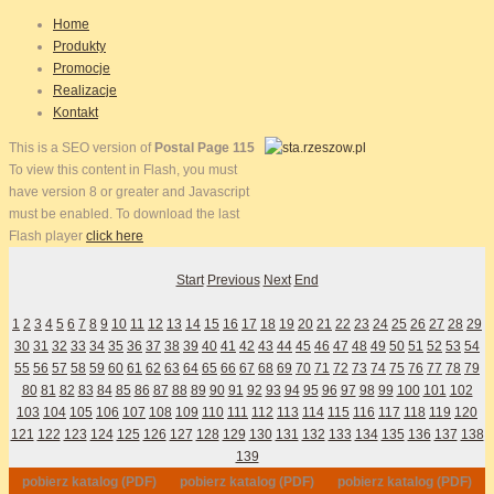
Home
Produkty
Promocje
Realizacje
Kontakt
This is a SEO version of
Postal Page 115
To view this content in Flash, you must
have version 8 or greater and Javascript
must be enabled. To download the last
Flash player
click here
Start
Previous
Next
End
1
2
3
4
5
6
7
8
9
10
11
12
13
14
15
16
17
18
19
20
21
22
23
24
25
26
27
28
29
30
31
32
33
34
35
36
37
38
39
40
41
42
43
44
45
46
47
48
49
50
51
52
53
54
55
56
57
58
59
60
61
62
63
64
65
66
67
68
69
70
71
72
73
74
75
76
77
78
79
80
81
82
83
84
85
86
87
88
89
90
91
92
93
94
95
96
97
98
99
100
101
102
103
104
105
106
107
108
109
110
111
112
113
114
115
116
117
118
119
120
121
122
123
124
125
126
127
128
129
130
131
132
133
134
135
136
137
138
139
pobierz katalog (PDF)
pobierz katalog (PDF)
pobierz katalog (PDF)