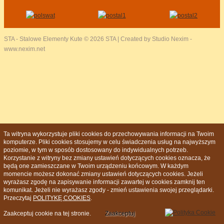
STA - Stalowe Elementy Kute
© 2026 STA | Created by Studio Nexim -
www.nexim.net
Ta witryna wykorzystuje pliki cookies do przechowywania informacji na Twoim
komputerze. Pliki cookies stosujemy w celu świadczenia usług na najwyższym
poziomie, w tym w sposób dostosowany do indywidualnych potrzeb.
Korzystanie z witryny bez zmiany ustawień dotyczących cookies oznacza, że
będą one zamieszczane w Twoim urządzeniu końcowym. W każdym
momencie możesz dokonać zmiany ustawień dotyczących cookies. Jeżeli
wyrażasz zgodę na zapisywanie informacji zawartej w cookies zamknij ten
komunikat. Jeżeli nie wyrażasz zgody - zmień ustawienia swojej przeglądarki.
Przeczytaj
POLITYKĘ COOKIES
.
Zaakceptuj cookie na tej stronie.
Zaakceptuj