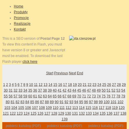
Home
Produkty
Promocje
Realizacje
Kontakt
This is a SEO version of
Postal Page 12
To view this content in Flash, you must
have version 8 or greater and Javascript
must be enabled. To download the last
Flash player
click here
Start
Previous
Next
End
1
2
3
4
5
6
7
8
9
10
11
12
13
14
15
16
17
18
19
20
21
22
23
24
25
26
27
28
29
30
31
32
33
34
35
36
37
38
39
40
41
42
43
44
45
46
47
48
49
50
51
52
53
54
55
56
57
58
59
60
61
62
63
64
65
66
67
68
69
70
71
72
73
74
75
76
77
78
79
80
81
82
83
84
85
86
87
88
89
90
91
92
93
94
95
96
97
98
99
100
101
102
103
104
105
106
107
108
109
110
111
112
113
114
115
116
117
118
119
120
121
122
123
124
125
126
127
128
129
130
131
132
133
134
135
136
137
138
139
pobierz katalog (PDF)
pobierz katalog (PDF)
pobierz katalog (PDF)