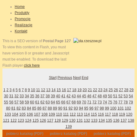
Home
Produkty
Promocje
Realizacje
Kontakt
This is a SEO version of
Postal Page 127
To view this content in Flash, you must
have version 8 or greater and Javascript
must be enabled. To download the last
Flash player
click here
Start
Previous
Next
End
1
2
3
4
5
6
7
8
9
10
11
12
13
14
15
16
17
18
19
20
21
22
23
24
25
26
27
28
29
30
31
32
33
34
35
36
37
38
39
40
41
42
43
44
45
46
47
48
49
50
51
52
53
54
55
56
57
58
59
60
61
62
63
64
65
66
67
68
69
70
71
72
73
74
75
76
77
78
79
80
81
82
83
84
85
86
87
88
89
90
91
92
93
94
95
96
97
98
99
100
101
102
103
104
105
106
107
108
109
110
111
112
113
114
115
116
117
118
119
120
121
122
123
124
125
126
127
128
129
130
131
132
133
134
135
136
137
138
139
pobierz katalog (PDF)
pobierz katalog (PDF)
pobierz katalog (PDF)