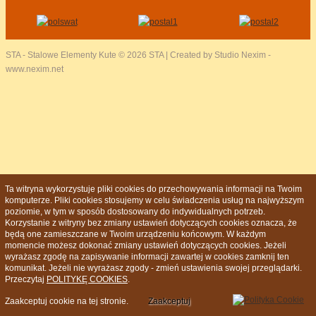
STA - Stalowe Elementy Kute
© 2026 STA | Created by Studio Nexim -
www.nexim.net
Ta witryna wykorzystuje pliki cookies do przechowywania informacji na Twoim
komputerze. Pliki cookies stosujemy w celu świadczenia usług na najwyższym
poziomie, w tym w sposób dostosowany do indywidualnych potrzeb.
Korzystanie z witryny bez zmiany ustawień dotyczących cookies oznacza, że
będą one zamieszczane w Twoim urządzeniu końcowym. W każdym
momencie możesz dokonać zmiany ustawień dotyczących cookies. Jeżeli
wyrażasz zgodę na zapisywanie informacji zawartej w cookies zamknij ten
komunikat. Jeżeli nie wyrażasz zgody - zmień ustawienia swojej przeglądarki.
Przeczytaj
POLITYKĘ COOKIES
.
Zaakceptuj cookie na tej stronie.
Zaakceptuj