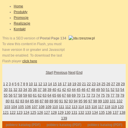
Home
Produkty
Promocje
Realizacje
Kontakt
This is a SEO version of
Postal Page 134
To view this content in Flash, you must
have version 8 or greater and Javascript
must be enabled. To download the last
Flash player
click here
Start
Previous
Next
End
1
2
3
4
5
6
7
8
9
10
11
12
13
14
15
16
17
18
19
20
21
22
23
24
25
26
27
28
29
30
31
32
33
34
35
36
37
38
39
40
41
42
43
44
45
46
47
48
49
50
51
52
53
54
55
56
57
58
59
60
61
62
63
64
65
66
67
68
69
70
71
72
73
74
75
76
77
78
79
80
81
82
83
84
85
86
87
88
89
90
91
92
93
94
95
96
97
98
99
100
101
102
103
104
105
106
107
108
109
110
111
112
113
114
115
116
117
118
119
120
121
122
123
124
125
126
127
128
129
130
131
132
133
134
135
136
137
138
139
pobierz katalog (PDF)
pobierz katalog (PDF)
pobierz katalog (PDF)