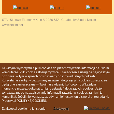
STA - Stalowe Elementy Kute
© 2026 STA | Created by Studio Nexim -
www.nexim.net
Ta witryna wykorzystuje pliki cookies do przechowywania informacji na Twoim
komputerze. Pliki cookies stosujemy w celu świadczenia usług na najwyższym
poziomie, w tym w sposób dostosowany do indywidualnych potrzeb.
Korzystanie z witryny bez zmiany ustawień dotyczących cookies oznacza, że
będą one zamieszczane w Twoim urządzeniu końcowym. W każdym
momencie możesz dokonać zmiany ustawień dotyczących cookies. Jeżeli
wyrażasz zgodę na zapisywanie informacji zawartej w cookies zamknij ten
komunikat. Jeżeli nie wyrażasz zgody - zmień ustawienia swojej przeglądarki.
Przeczytaj
POLITYKĘ COOKIES
.
Zaakceptuj cookie na tej stronie.
Zaakceptuj