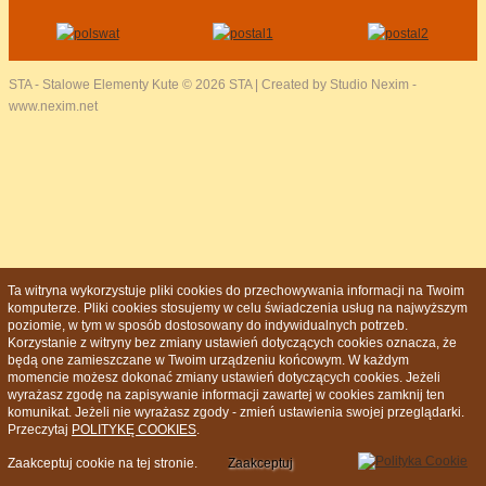
STA - Stalowe Elementy Kute
© 2026 STA | Created by Studio Nexim -
www.nexim.net
Ta witryna wykorzystuje pliki cookies do przechowywania informacji na Twoim
komputerze. Pliki cookies stosujemy w celu świadczenia usług na najwyższym
poziomie, w tym w sposób dostosowany do indywidualnych potrzeb.
Korzystanie z witryny bez zmiany ustawień dotyczących cookies oznacza, że
będą one zamieszczane w Twoim urządzeniu końcowym. W każdym
momencie możesz dokonać zmiany ustawień dotyczących cookies. Jeżeli
wyrażasz zgodę na zapisywanie informacji zawartej w cookies zamknij ten
komunikat. Jeżeli nie wyrażasz zgody - zmień ustawienia swojej przeglądarki.
Przeczytaj
POLITYKĘ COOKIES
.
Zaakceptuj cookie na tej stronie.
Zaakceptuj