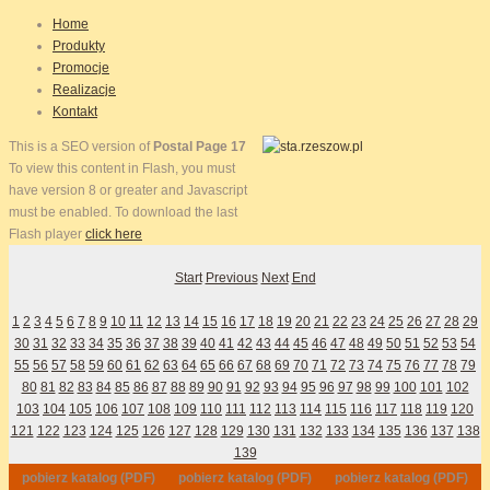
Home
Produkty
Promocje
Realizacje
Kontakt
This is a SEO version of
Postal Page 17
To view this content in Flash, you must
have version 8 or greater and Javascript
must be enabled. To download the last
Flash player
click here
Start
Previous
Next
End
1
2
3
4
5
6
7
8
9
10
11
12
13
14
15
16
17
18
19
20
21
22
23
24
25
26
27
28
29
30
31
32
33
34
35
36
37
38
39
40
41
42
43
44
45
46
47
48
49
50
51
52
53
54
55
56
57
58
59
60
61
62
63
64
65
66
67
68
69
70
71
72
73
74
75
76
77
78
79
80
81
82
83
84
85
86
87
88
89
90
91
92
93
94
95
96
97
98
99
100
101
102
103
104
105
106
107
108
109
110
111
112
113
114
115
116
117
118
119
120
121
122
123
124
125
126
127
128
129
130
131
132
133
134
135
136
137
138
139
pobierz katalog (PDF)
pobierz katalog (PDF)
pobierz katalog (PDF)