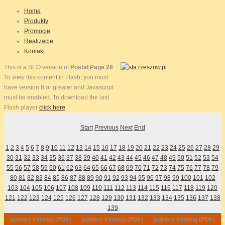
Home
Produkty
Promocje
Realizacje
Kontakt
This is a SEO version of
Postal Page 28
To view this content in Flash, you must
have version 8 or greater and Javascript
must be enabled. To download the last
Flash player
click here
Start
Previous
Next
End
1
2
3
4
5
6
7
8
9
10
11
12
13
14
15
16
17
18
19
20
21
22
23
24
25
26
27
28
29
30
31
32
33
34
35
36
37
38
39
40
41
42
43
44
45
46
47
48
49
50
51
52
53
54
55
56
57
58
59
60
61
62
63
64
65
66
67
68
69
70
71
72
73
74
75
76
77
78
79
80
81
82
83
84
85
86
87
88
89
90
91
92
93
94
95
96
97
98
99
100
101
102
103
104
105
106
107
108
109
110
111
112
113
114
115
116
117
118
119
120
121
122
123
124
125
126
127
128
129
130
131
132
133
134
135
136
137
138
139
pobierz katalog (PDF)
pobierz katalog (PDF)
pobierz katalog (PDF)