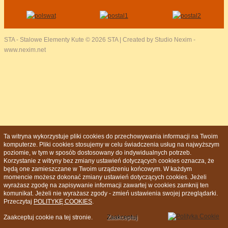
STA - Stalowe Elementy Kute
© 2026 STA | Created by Studio Nexim -
www.nexim.net
Ta witryna wykorzystuje pliki cookies do przechowywania informacji na Twoim
komputerze. Pliki cookies stosujemy w celu świadczenia usług na najwyższym
poziomie, w tym w sposób dostosowany do indywidualnych potrzeb.
Korzystanie z witryny bez zmiany ustawień dotyczących cookies oznacza, że
będą one zamieszczane w Twoim urządzeniu końcowym. W każdym
momencie możesz dokonać zmiany ustawień dotyczących cookies. Jeżeli
wyrażasz zgodę na zapisywanie informacji zawartej w cookies zamknij ten
komunikat. Jeżeli nie wyrażasz zgody - zmień ustawienia swojej przeglądarki.
Przeczytaj
POLITYKĘ COOKIES
.
Zaakceptuj cookie na tej stronie.
Zaakceptuj