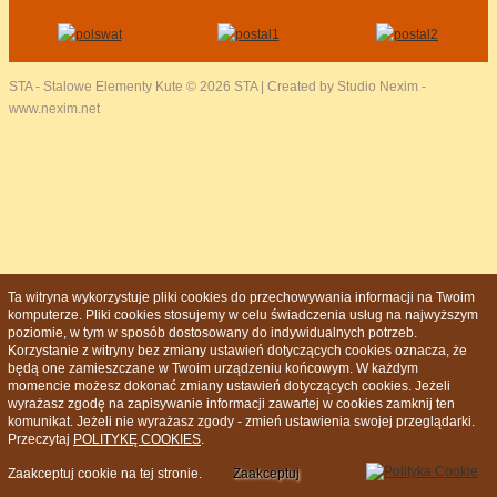
STA - Stalowe Elementy Kute
© 2026 STA | Created by Studio Nexim -
www.nexim.net
Ta witryna wykorzystuje pliki cookies do przechowywania informacji na Twoim
komputerze. Pliki cookies stosujemy w celu świadczenia usług na najwyższym
poziomie, w tym w sposób dostosowany do indywidualnych potrzeb.
Korzystanie z witryny bez zmiany ustawień dotyczących cookies oznacza, że
będą one zamieszczane w Twoim urządzeniu końcowym. W każdym
momencie możesz dokonać zmiany ustawień dotyczących cookies. Jeżeli
wyrażasz zgodę na zapisywanie informacji zawartej w cookies zamknij ten
komunikat. Jeżeli nie wyrażasz zgody - zmień ustawienia swojej przeglądarki.
Przeczytaj
POLITYKĘ COOKIES
.
Zaakceptuj cookie na tej stronie.
Zaakceptuj