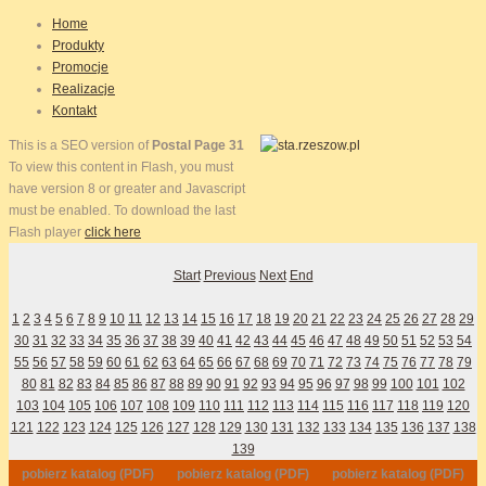
Home
Produkty
Promocje
Realizacje
Kontakt
This is a SEO version of
Postal Page 31
To view this content in Flash, you must
have version 8 or greater and Javascript
must be enabled. To download the last
Flash player
click here
Start
Previous
Next
End
1
2
3
4
5
6
7
8
9
10
11
12
13
14
15
16
17
18
19
20
21
22
23
24
25
26
27
28
29
30
31
32
33
34
35
36
37
38
39
40
41
42
43
44
45
46
47
48
49
50
51
52
53
54
55
56
57
58
59
60
61
62
63
64
65
66
67
68
69
70
71
72
73
74
75
76
77
78
79
80
81
82
83
84
85
86
87
88
89
90
91
92
93
94
95
96
97
98
99
100
101
102
103
104
105
106
107
108
109
110
111
112
113
114
115
116
117
118
119
120
121
122
123
124
125
126
127
128
129
130
131
132
133
134
135
136
137
138
139
pobierz katalog (PDF)
pobierz katalog (PDF)
pobierz katalog (PDF)