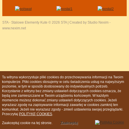
STA - Stalowe Elementy Kute
© 2026 STA | Created by Studio Nexim -
www.nexim.net
Ta witryna wykorzystuje pliki cookies do przechowywania informacji na Twoim
komputerze. Pliki cookies stosujemy w celu świadczenia usług na najwyższym
poziomie, w tym w sposób dostosowany do indywidualnych potrzeb.
Korzystanie z witryny bez zmiany ustawień dotyczących cookies oznacza, że
będą one zamieszczane w Twoim urządzeniu końcowym. W każdym
momencie możesz dokonać zmiany ustawień dotyczących cookies. Jeżeli
wyrażasz zgodę na zapisywanie informacji zawartej w cookies zamknij ten
komunikat. Jeżeli nie wyrażasz zgody - zmień ustawienia swojej przeglądarki.
Przeczytaj
POLITYKĘ COOKIES
.
Zaakceptuj cookie na tej stronie.
Zaakceptuj