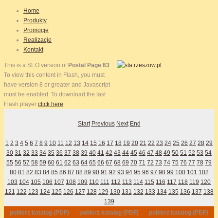
Home
Produkty
Promocje
Realizacje
Kontakt
This is a SEO version of
Postal Page 63
To view this content in Flash, you must
have version 8 or greater and Javascript
must be enabled. To download the last
Flash player
click here
Start
Previous
Next
End
1
2
3
4
5
6
7
8
9
10
11
12
13
14
15
16
17
18
19
20
21
22
23
24
25
26
27
28
29
30
31
32
33
34
35
36
37
38
39
40
41
42
43
44
45
46
47
48
49
50
51
52
53
54
55
56
57
58
59
60
61
62
63
64
65
66
67
68
69
70
71
72
73
74
75
76
77
78
79
80
81
82
83
84
85
86
87
88
89
90
91
92
93
94
95
96
97
98
99
100
101
102
103
104
105
106
107
108
109
110
111
112
113
114
115
116
117
118
119
120
121
122
123
124
125
126
127
128
129
130
131
132
133
134
135
136
137
138
139
pobierz katalog (PDF)
pobierz katalog (PDF)
pobierz katalog (PDF)