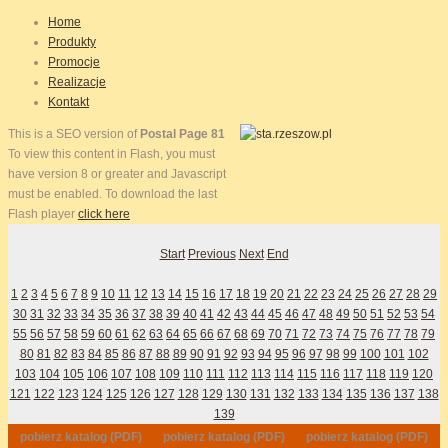
Home
Produkty
Promocje
Realizacje
Kontakt
This is a SEO version of
Postal Page 81
To view this content in Flash, you must
have version 8 or greater and Javascript
must be enabled. To download the last
Flash player
click here
Start
Previous
Next
End
1
2
3
4
5
6
7
8
9
10
11
12
13
14
15
16
17
18
19
20
21
22
23
24
25
26
27
28
29
30
31
32
33
34
35
36
37
38
39
40
41
42
43
44
45
46
47
48
49
50
51
52
53
54
55
56
57
58
59
60
61
62
63
64
65
66
67
68
69
70
71
72
73
74
75
76
77
78
79
80
81
82
83
84
85
86
87
88
89
90
91
92
93
94
95
96
97
98
99
100
101
102
103
104
105
106
107
108
109
110
111
112
113
114
115
116
117
118
119
120
121
122
123
124
125
126
127
128
129
130
131
132
133
134
135
136
137
138
139
pobierz katalog (PDF)
pobierz katalog (PDF)
pobierz katalog (PDF)