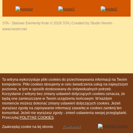
STA - Stalowe Elementy Kute
© 2026 STA | Created by Studio Nexim -
www.nexim.net
Ta witryna wykorzystuje pliki cookies do przechowywania informacji na Twoim
komputerze. Pliki cookies stosujemy w celu świadczenia usług na najwyższym
poziomie, w tym w sposób dostosowany do indywidualnych potrzeb.
Korzystanie z witryny bez zmiany ustawień dotyczących cookies oznacza, że
będą one zamieszczane w Twoim urządzeniu końcowym. W każdym
momencie możesz dokonać zmiany ustawień dotyczących cookies. Jeżeli
wyrażasz zgodę na zapisywanie informacji zawartej w cookies zamknij ten
komunikat. Jeżeli nie wyrażasz zgody - zmień ustawienia swojej przeglądarki.
Przeczytaj
POLITYKĘ COOKIES
.
Zaakceptuj cookie na tej stronie.
Zaakceptuj