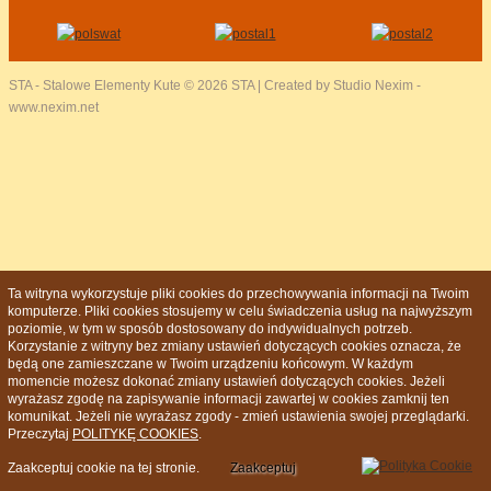
STA - Stalowe Elementy Kute
© 2026 STA | Created by Studio Nexim -
www.nexim.net
Ta witryna wykorzystuje pliki cookies do przechowywania informacji na Twoim
komputerze. Pliki cookies stosujemy w celu świadczenia usług na najwyższym
poziomie, w tym w sposób dostosowany do indywidualnych potrzeb.
Korzystanie z witryny bez zmiany ustawień dotyczących cookies oznacza, że
będą one zamieszczane w Twoim urządzeniu końcowym. W każdym
momencie możesz dokonać zmiany ustawień dotyczących cookies. Jeżeli
wyrażasz zgodę na zapisywanie informacji zawartej w cookies zamknij ten
komunikat. Jeżeli nie wyrażasz zgody - zmień ustawienia swojej przeglądarki.
Przeczytaj
POLITYKĘ COOKIES
.
Zaakceptuj cookie na tej stronie.
Zaakceptuj