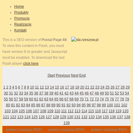
Home
Produkty
Promocje
Realizacje
Kontakt
This is a SEO version of
Postal Page 88
To view this content in Flash, you must
have version 8 or greater and Javascript
must be enabled. To download the last
Flash player
click here
Start
Previous
Next
End
1
2
3
4
5
6
7
8
9
10
11
12
13
14
15
16
17
18
19
20
21
22
23
24
25
26
27
28
29
30
31
32
33
34
35
36
37
38
39
40
41
42
43
44
45
46
47
48
49
50
51
52
53
54
55
56
57
58
59
60
61
62
63
64
65
66
67
68
69
70
71
72
73
74
75
76
77
78
79
80
81
82
83
84
85
86
87
88
89
90
91
92
93
94
95
96
97
98
99
100
101
102
103
104
105
106
107
108
109
110
111
112
113
114
115
116
117
118
119
120
121
122
123
124
125
126
127
128
129
130
131
132
133
134
135
136
137
138
139
pobierz katalog (PDF)
pobierz katalog (PDF)
pobierz katalog (PDF)